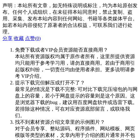
声明：本站所有文章，如无特殊说明或标注，均为本站原创发
布。任何个人或组织，在未征得本站同意时，禁止复制、盗
用、采集、发布本站内容到任何网站、书籍等各类媒体平台。
如若本站内容侵犯了原著者的合法权益，可联系我们进行处
理。
分享
收藏
点赞(
0
)
免费下载或者VIP会员资源能否直接商用？
本站所有资源版权均属于原作者所有，这里所提供资源
均只能用于参考学习用，请勿直接商用。若由于商用引
起版权纠纷，一切责任均由使用者承担。更多说明请参
考 VIP介绍。
提示下载完但解压或打开不了？
最常见的情况是下载不完整: 可对比下载完压缩包的与网
盘上的容量，若小于网盘提示的容量则是这个原因。这
是浏览器下载的bug，建议用百度网盘软件或迅雷下载。
若排除这种情况，可在对应资源底部留言，或联络我
们。
找不到素材资源介绍文章里的示例图片？
对于会员专享、整站源码、程序插件、网站模板、网页
模版等类型的素材，文章内用于介绍的图片通常并不包