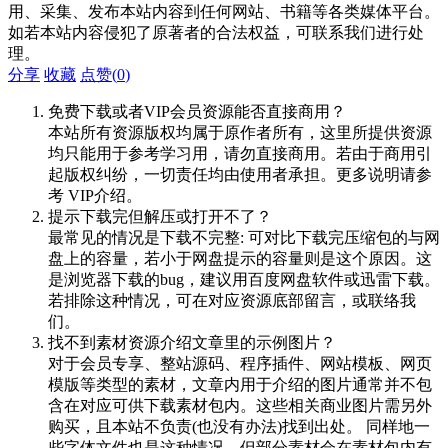
用、采集、发布本站内容到任何网站、书籍等各类媒体平台。
如若本站内容侵犯了原著者的合法权益，可联系我们进行处
理。
分享
收藏
点赞(
0
)
免费下载或者VIP会员资源能否直接商用？
本站所有资源版权均属于原作者所有，这里所提供资源
均只能用于参考学习用，请勿直接商用。若由于商用引
起版权纠纷，一切责任均由使用者承担。更多说明请参
考 VIP介绍。
提示下载完但解压或打开不了？
最常见的情况是下载不完整: 可对比下载完压缩包的与网
盘上的容量，若小于网盘提示的容量则是这个原因。这
是浏览器下载的bug，建议用百度网盘软件或迅雷下载。
若排除这种情况，可在对应资源底部留言，或联络我
们。
找不到素材资源介绍文章里的示例图片？
对于会员专享、整站源码、程序插件、网站模板、网页
模版等类型的素材，文章内用于介绍的图片通常并不包
含在对应可供下载素材包内。这些相关商业图片需另外
购买，且本站不负责(也没有办法)找到出处。 同样地一
些字体文件也是这种情况，但部分素材会在素材包内有