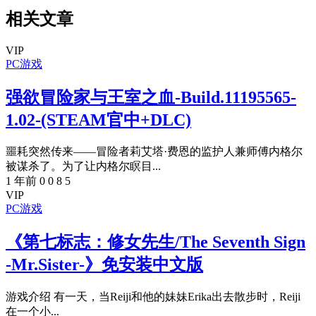
相关文章
VIP
PC游戏
强欲冒险家与王室之血-Build.11195565-
1.02-(STEAM官中+DLC)
噩耗突然传来——冒险者莉艾塔·费恩的监护人兼师傅内格尔
被谋杀了。为了让内格尔瞑目...
1 年前
0
0
8
5
VIP
PC游戏
《第七标志：修女先生/The Seventh Sign
-Mr.Sister-》免安装中文版
游戏介绍 有一天，当Reiji和他的妹妹Erika出去散步时，Reiji
在一个小...