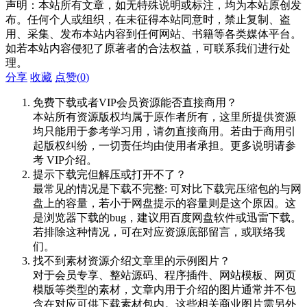
声明：本站所有文章，如无特殊说明或标注，均为本站原创发
布。任何个人或组织，在未征得本站同意时，禁止复制、盗
用、采集、发布本站内容到任何网站、书籍等各类媒体平台。
如若本站内容侵犯了原著者的合法权益，可联系我们进行处
理。
分享
收藏
点赞(
0
)
免费下载或者VIP会员资源能否直接商用？
本站所有资源版权均属于原作者所有，这里所提供资源
均只能用于参考学习用，请勿直接商用。若由于商用引
起版权纠纷，一切责任均由使用者承担。更多说明请参
考 VIP介绍。
提示下载完但解压或打开不了？
最常见的情况是下载不完整: 可对比下载完压缩包的与网
盘上的容量，若小于网盘提示的容量则是这个原因。这
是浏览器下载的bug，建议用百度网盘软件或迅雷下载。
若排除这种情况，可在对应资源底部留言，或联络我
们。
找不到素材资源介绍文章里的示例图片？
对于会员专享、整站源码、程序插件、网站模板、网页
模版等类型的素材，文章内用于介绍的图片通常并不包
含在对应可供下载素材包内。这些相关商业图片需另外