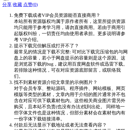
分享
收藏
点赞(
0
)
免费下载或者VIP会员资源能否直接商用？
本站所有资源版权均属于原作者所有，这里所提供资源
均只能用于参考学习用，请勿直接商用。若由于商用引
起版权纠纷，一切责任均由使用者承担。更多说明请参
考 VIP介绍。
提示下载完但解压或打开不了？
最常见的情况是下载不完整: 可对比下载完压缩包的与网
盘上的容量，若小于网盘提示的容量则是这个原因。这
是浏览器下载的bug，建议用百度网盘软件或迅雷下载。
若排除这种情况，可在对应资源底部留言，或联络我
们。
找不到素材资源介绍文章里的示例图片？
对于会员专享、整站源码、程序插件、网站模板、网页
模版等类型的素材，文章内用于介绍的图片通常并不包
含在对应可供下载素材包内。这些相关商业图片需另外
购买，且本站不负责(也没有办法)找到出处。 同样地一
些字体文件也是这种情况，但部分素材会在素材包内有
一份字体下载链接清单。
付款后无法显示下载地址或者无法查看内容？